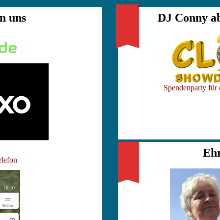
n uns
DJ Conny ab
Spendenparty für 
Ehr