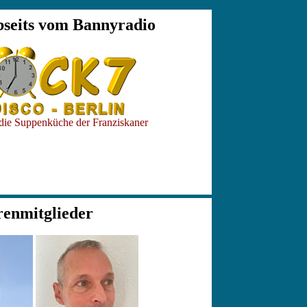
seits vom Bannyradio
die Suppenküche der Franziskaner
enmitglieder