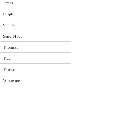
James
Ralph
SirOlly
SenorMudo
ThomasS
Tiac
Trucker
Winneone