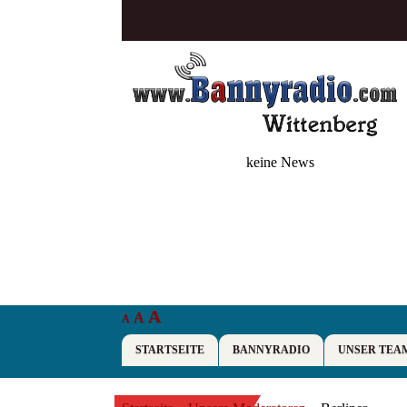
keine News
A
A
A
STARTSEITE
BANNYRADIO
UNSER TEA