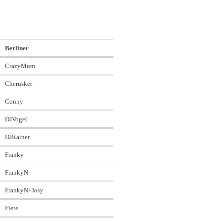
Berliner
CrazyMum
Cherusker
Conny
DJVogel
DJRainer
Franky
FrankyN
FrankyN+Josy
Fiete