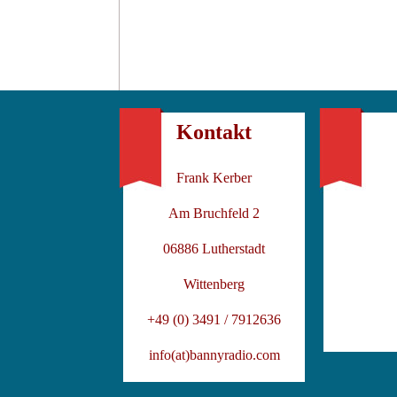
Kontakt
Frank Kerber
Am Bruchfeld 2
06886 Lutherstadt
Wittenberg
+49 (0) 3491 / 7912636
info(at)bannyradio.com