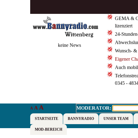
GEMA & 
lizenziert
24-Stunden
Abwechslun
keine News
Wunsch- &
Eigener Ch
Auch mobil 
Telefonstre
0345 - 483
A
A
MODERATOR:
A
STARTSEITE
BANNYRADIO
UNSER TEAM
MOD-BEREICH